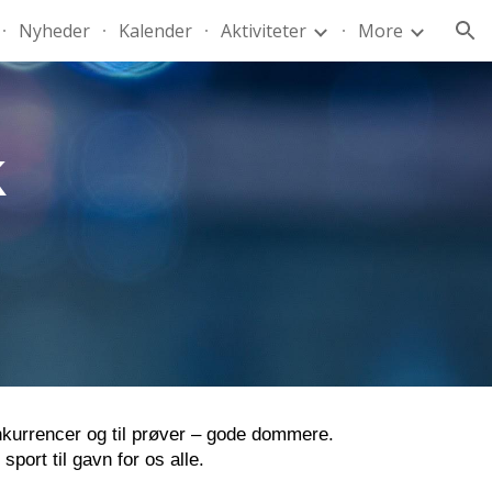
Nyheder
Kalender
Aktiviteter
More
ion
 
nkurrencer og til prøver – gode dommere.
ort til gavn for os alle.