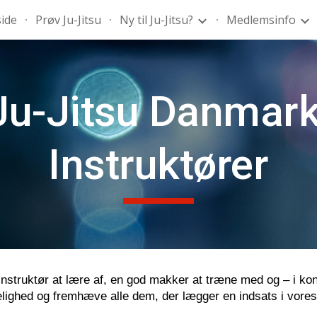
side
Prøv Ju-Jitsu
Ny til Ju-Jitsu?
Medlemsinfo
ip to main content
Skip to navigat
Ju-Jitsu Danmark
Instruktører
instruktør at lære af, en god makker at træne med og – i ko
ighed og fremhæve alle dem, der lægger en indsats i vores sp