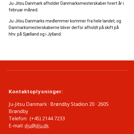
Ju-Jitsu Danmark afholder Danmarksmesterskaber hvert år i 
februar måned.
Ju-Jitsu Danmarks medlemmer kommer fra hele landet, og 
Danmarksmesterskaberne bliver derfor afholdt på skift på 
hhv. på Sjælland og i Jylland
.
Kontaktoplysninger:
Ju-Jitsu Danmark · Brøndby Stadion 20 · 2605
Brøndby
Telefon: (+45) 2144 7233
E-mail:
dju@dju.dk