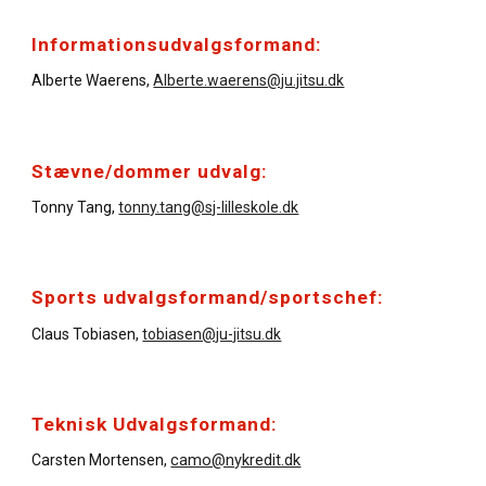
Informationsudvalgsformand:
Alberte Waerens,
Alberte.waerens@ju.jitsu.dk
Stævne/dommer udvalg:
Tonny Tang,
tonny.tang@sj-lilleskole.dk
Sports udvalgsformand/sportschef:
Claus Tobiasen,
tobiasen@ju-jitsu.dk
Teknisk Udvalgsformand:
camo@nykredit.dk
Carsten Mortensen,