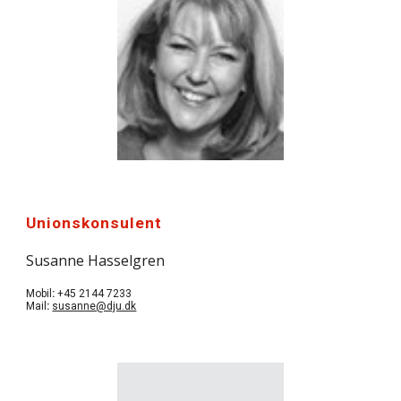
Unionskonsulent
Susanne Hasselgren
Mobil
:
+45 2144 7233
Mail
:
susanne@dju.dk