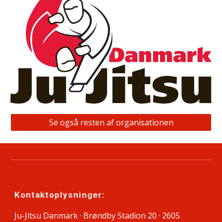
Se også resten af organisationen
Kontaktoplysninger:
Ju-Jitsu Danmark · Brøndby Stadion 20 · 2605