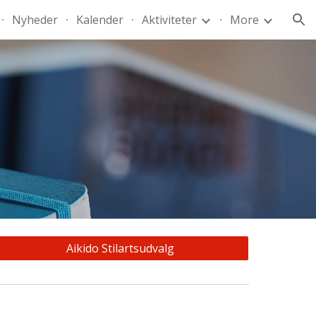
Nyheder
Kalender
Aktiviteter
More
ion
Aikido Stilartsudvalg