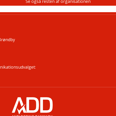
Se også resten af organisationen
 Brøndby
unikationsudvalget: