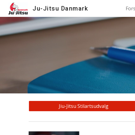
Ju-Jitsu Danmark
For
Sk
Jiu-Jitsu Stilartsudvalg