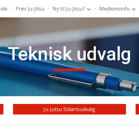
side
Prøv Ju-Jitsu
Ny til Ju-Jitsu?
Medlemsinfo
ip to main content
Skip to navigat
Teknisk udvalg
Ju-Jutsu Stilartsudvalg