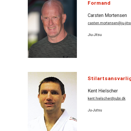
Formand
Carsten Mortensen
casten.mortensen@ju-jits
Jiu-Jitsu
Stilartsansvarli
Kent Hielscher
kent.hielscher@jubii.dk
Ju-Jutsu