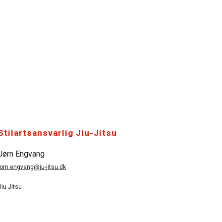
Stilartsansvarlig Jiu-Jitsu
Jørn Engvang
jorn.engvang@ju-jitsu.dk
Jiu-Jitsu